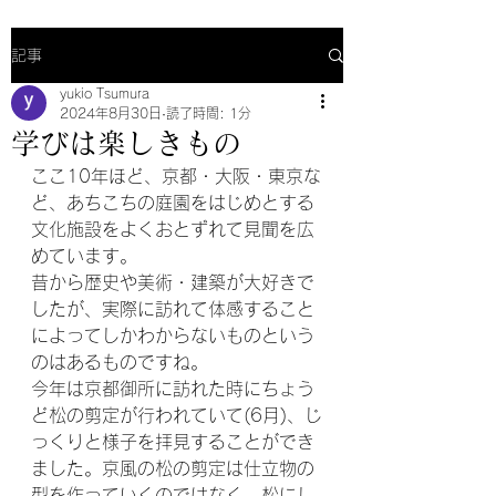
記事
yukio Tsumura
2024年8月30日
読了時間: 1分
学びは楽しきもの
ここ10年ほど、京都・大阪・東京な
ど、あちこちの庭園をはじめとする
文化施設をよくおとずれて見聞を広
めています。
昔から歴史や美術・建築が大好きで
したが、実際に訪れて体感すること
によってしかわからないものという
のはあるものですね。
今年は京都御所に訪れた時にちょう
ど松の剪定が行われていて(6月)、じ
っくりと様子を拝見することができ
ました。京風の松の剪定は仕立物の
型を作っていくのではなく、松にし